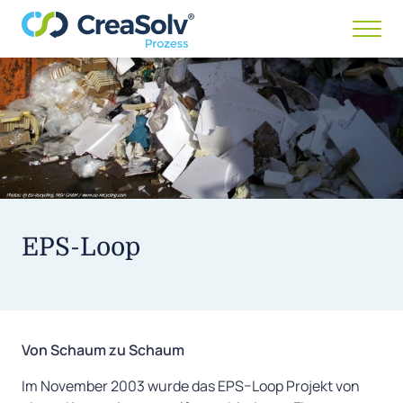
Menü
anze
/
ausb
EPS-Loop
Von Schaum zu Schaum
Im November 2003 wurde das EPS–Loop Projekt von