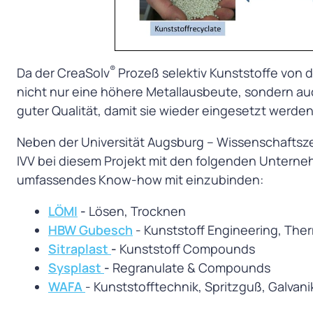
®
Da der CreaSolv
Prozeß selektiv Kunststoffe von d
nicht nur eine höhere Metallausbeute, sondern au
guter Qualität, damit sie wieder eingesetzt werde
Neben der Universität Augsburg – Wissenschaftsz
IVV bei diesem Projekt mit den folgenden Unter
umfassendes Know-how mit einzubinden:
LÖMI
-
Lösen, Trocknen
HBW Gubesch
- Kunststoff Engineering, Th
Sitraplast
-
Kunststoff Compounds
Sysplast
-
Regranulate & Compounds
WAFA
- Kunststofftechnik, Spritzguß, Galvani