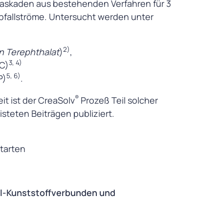
skaskaden aus bestehenden Verfahren für 3
bfallströme. Untersucht werden unter
2)
n Terephthalat
)
,
3, 4)
C)
5, 6)
P)
.
®
it ist der CreaSolv
Prozeß Teil solcher
steten Beiträgen publiziert.
starten
ll-Kunststoffverbunden und