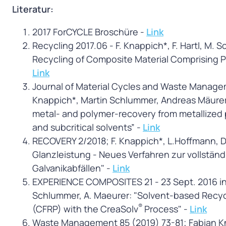
Literatur:
2017 ForCYCLE Broschüre -
Link
Recycling 2017.06 - F. Knappich*, F. Hartl, M
Recycling of Composite Material Comprising 
Link
Journal of Material Cycles and Waste Managem
Knappich*, Martin Schlummer, Andreas Mäurer,
metal- and polymer-recovery from metallized 
and subcritical solvents” -
Link
RECOVERY 2/2018; F. Knappich*, L.Hoffmann, D.
Glanzleistung - Neues Verfahren zur vollstän
Galvanikabfällen" -
Link
EXPERIENCE COMPOSITES 21 - 23 Sept. 2016 in 
Schlummer, A. Maeurer: "Solvent-based Recycl
®
(CFRP) with the CreaSolv
Process" -
Link
Waste Management 85 (2019) 73-81; Fabian Kna