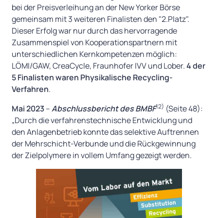
bei der Preisverleihung an der New Yorker Börse
gemeinsam mit 3 weiteren Finalisten den "2.Platz".
Dieser Erfolg war nur durch das hervorragende
Zusammenspiel von Kooperationspartnern mit
unterschiedlichen Kernkompetenzen möglich:
LÖMI/GAW, CreaCycle, Fraunhofer IVV und Lober.
4 der
5 Finalisten waren Physikalische Recycling-
Verfahren
.
12)
Mai 2023
–
Abschlussbericht des BMBF
(Seite 48):
„Durch die verfahrenstechnische Entwicklung und
den Anlagenbetrieb konnte das selektive Auftrennen
der Mehrschicht-Verbunde und die Rückgewinnung
der Zielpolymere in vollem Umfang gezeigt werden.