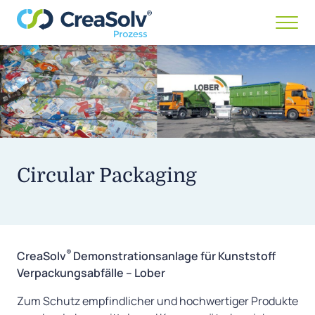
Menü
anze
/
ausb
Circular Packaging
®
CreaSolv
Demonstrationsanlage für Kunststoff
Verpackungsabfälle – Lober
Zum Schutz empfindlicher und hochwertiger Produkte