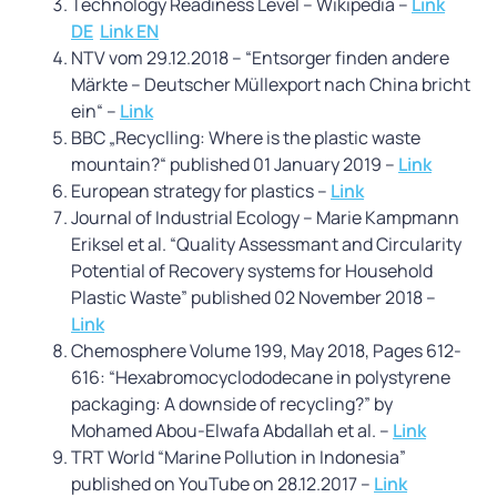
Technology Readiness Level – Wikipedia –
Link
DE
Link EN
NTV vom 29.12.2018 – “Entsorger finden andere
Märkte – Deutscher Müllexport nach China bricht
ein“ –
Link
BBC „Recyclling: Where is the plastic waste
mountain?“ published 01 January 2019 –
Link
European strategy for plastics –
Link
Journal of Industrial Ecology – Marie Kampmann
Eriksel et al. “Quality Assessmant and Circularity
Potential of Recovery systems for Household
Plastic Waste” published 02 November 2018 –
Link
Chemosphere Volume 199, May 2018, Pages 612-
616: “Hexabromocyclododecane in polystyrene
packaging: A downside of recycling?” by
Mohamed Abou-Elwafa Abdallah et al. –
Link
TRT World “Marine Pollution in Indonesia”
published on YouTube on 28.12.2017 –
Link