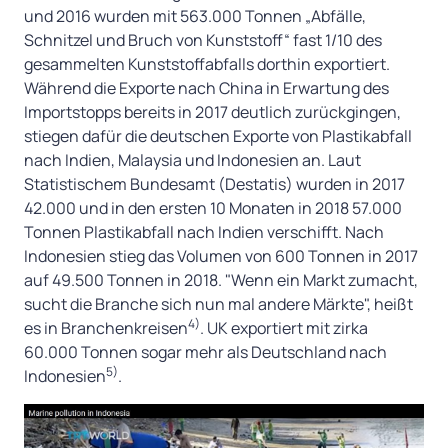
und 2016 wurden mit 563.000 Tonnen „Abfälle,
Schnitzel und Bruch von Kunststoff“ fast 1/10 des
gesammelten Kunststoffabfalls dorthin exportiert.
Während die Exporte nach China in Erwartung des
Importstopps bereits in 2017 deutlich zurückgingen,
stiegen dafür die deutschen Exporte von Plastikabfall
nach Indien, Malaysia und Indonesien an. Laut
Statistischem Bundesamt (Destatis) wurden in 2017
42.000 und in den ersten 10 Monaten in 2018 57.000
Tonnen Plastikabfall nach Indien verschifft. Nach
Indonesien stieg das Volumen von 600 Tonnen in 2017
auf 49.500 Tonnen in 2018. "Wenn ein Markt zumacht,
sucht die Branche sich nun mal andere Märkte", heißt
4)
es in Branchenkreisen
. UK exportiert mit zirka
60.000 Tonnen sogar mehr als Deutschland nach
5)
Indonesien
.