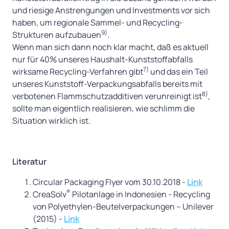
und riesige Anstrengungen und Investments vor sich
haben, um regionale Sammel- und Recycling-
9)
Strukturen aufzubauen
.
Wenn man sich dann noch klar macht, daß es aktuell
nur für 40% unseres Haushalt-Kunststoffabfalls
7)
wirksame Recycling-Verfahren gibt
und das ein Teil
unseres Kunststoff-Verpackungsabfalls bereits mit
8)
verbotenen Flammschutzadditiven verunreinigt ist
,
sollte man eigentlich realisieren, wie schlimm die
Situation wirklich ist.
Literatur
Circular Packaging Flyer vom 30.10.2018 -
Link
®
CreaSolv
Pilotanlage in Indonesien - Recycling
von Polyethylen-Beutelverpackungen – Unilever
(2015) -
Link