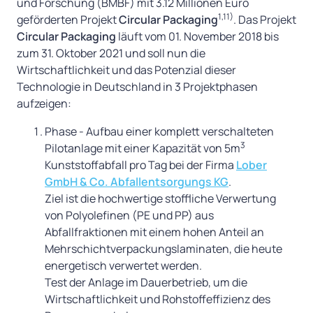
und Forschung (BMBF) mit 3.12 Millionen Euro
1,11)
geförderten Projekt
Circular Packaging
. Das Projekt
Circular Packaging
läuft vom 01. November 2018 bis
zum 31. Oktober 2021 und soll nun die
Wirtschaftlichkeit und das Potenzial dieser
Technologie in Deutschland in 3 Projektphasen
aufzeigen:
Phase - Aufbau einer komplett verschalteten
3
Pilotanlage mit einer Kapazität von 5m
Kunststoffabfall pro Tag bei der Firma
Lober
GmbH & Co. Abfallentsorgungs KG
.
Ziel ist die hochwertige stoffliche Verwertung
von Polyolefinen (PE und PP) aus
Abfallfraktionen mit einem hohen Anteil an
Mehrschichtverpackungslaminaten, die heute
energetisch verwertet werden.
Test der Anlage im Dauerbetrieb, um die
Wirtschaftlichkeit und Rohstoffeffizienz des