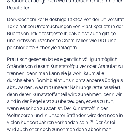
Strände auf der ganzen Welt untersucht mit ähnlichen
Resultaten.
Der Geochemiker Hideshige Takada von der Universität
Tokio hat bei Untersuchungen von Plastikpellets in der
Bucht von Tokio festgestellt, daß diese auch giftige
und krebsverursachende Chemikalien wie DDT und
polchlorierte Biphenyle anlagern.
Praktisch gesehen ist es eigentlich völlig unmöglich,
Strände von diesem Kunststoffpulver oder Granulat zu
trennen, denn man kann sie ja wohl kaum alle
durchsieben. Somit bleibt uns nichts anderes übrig als
abzuwarten, was mit unserer Nahrungskette passiert,
denn deren Kunststoffanteil wird zunehmen, denn wir
sind in der Regel erst zu überzeugen, etwas zu tun,
wenn es schon zu spät ist. Der Kunststoff in den
Weltmeeren und in unserer Stränden wird dort noch in
18)
vielen hundert Jahren vorhanden sein
. Der Anteil
wird auch eher noch zunehmen denn abnehmen.