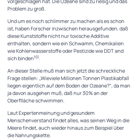
vorgeschlagen hat. Die Ozeane sind zu riesig und das
Problem zu groß.
Und um es noch schlimmer zu machen als es schon
ist, haben Forscher inzwischen herausgefunden, daß
diese Kunststoffe nicht nur toxische Additive
enthalten, sondern wie ein Schwamm, Chemikalien
wie Kohlenwasserstoffe oder Pestizide wie DDT and
10)
sich binden
.
An dieser Stelle muß man sich jetzt die schreckliche
Frage stellen: „Wieviele Millionen Tonnen Plastikabfall
liegen eigentlich auf dem Boden der Ozeane?“, da man
ja davon ausgehen muß, daß nur 30% an der
Oberflläche schwimmen.
Laut Expertenmeinung und gesundem
Menschenverstand findet alles, was seinen Weg in die
Meere findet, auch wieder hinaus zum Beispiel über
die Nahrungskette.