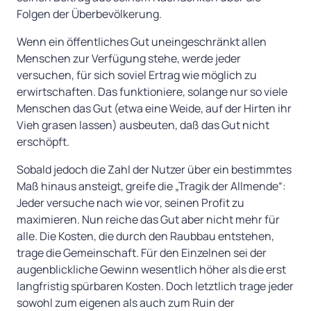
Folgen der Überbevölkerung.
Wenn ein öffentliches Gut uneingeschränkt allen
Menschen zur Verfügung stehe, werde jeder
versuchen, für sich soviel Ertrag wie möglich zu
erwirtschaften. Das funktioniere, solange nur so viele
Menschen das Gut (etwa eine Weide, auf der Hirten ihr
Vieh grasen lassen) ausbeuten, daß das Gut nicht
erschöpft.
Sobald jedoch die Zahl der Nutzer über ein bestimmtes
Maß hinaus ansteigt, greife die „Tragik der Allmende“:
Jeder versuche nach wie vor, seinen Profit zu
maximieren. Nun reiche das Gut aber nicht mehr für
alle. Die Kosten, die durch den Raubbau entstehen,
trage die Gemeinschaft. Für den Einzelnen sei der
1. Wie Abfall verschwindet oder bestattet
augenblickliche Gewinn wesentlich höher als die erst
wird
langfristig spürbaren Kosten. Doch letztlich trage jeder
sowohl zum eigenen als auch zum Ruin der