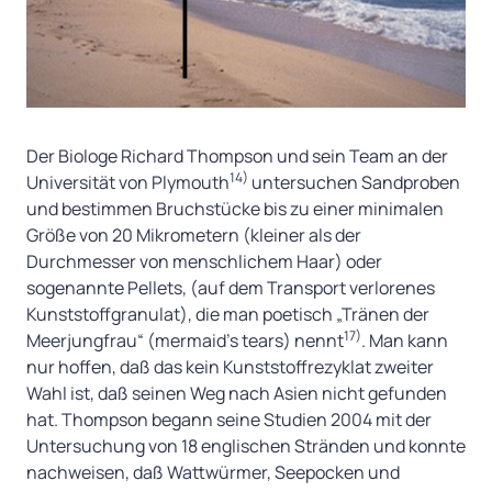
Der Biologe Richard Thompson und sein Team an der
14)
Universität von Plymouth
untersuchen Sandproben
und bestimmen Bruchstücke bis zu einer minimalen
Größe von 20 Mikrometern (kleiner als der
Durchmesser von menschlichem Haar) oder
sogenannte Pellets, (auf dem Transport verlorenes
Kunststoffgranulat), die man poetisch „Tränen der
17)
Meerjungfrau“ (mermaid’s tears) nennt
. Man kann
nur hoffen, daß das kein Kunststoffrezyklat zweiter
Wahl ist, daß seinen Weg nach Asien nicht gefunden
hat. Thompson begann seine Studien 2004 mit der
Untersuchung von 18 englischen Stränden und konnte
nachweisen, daß Wattwürmer, Seepocken und