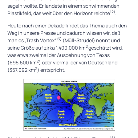
segeln wollte. Er landete in einem schwimmenden
12)
Plastikfeld, das weit über den Horizont reichte
.
Heute nach einer Dekade findet das Thema auch den
Weg in unsere Presse und dadurch wissen wir, daß
13)
man es „Trash Vortex“
(Müll-Strudel) nennt und
2
seine Größe auf zirka 1.400.000 km
geschätzt wird,
was etwa zweimal der Ausdehnung von Texas
2
(695.600 km
) oder viermal der von Deutschland
2
(357.092 km
) entspricht.
15)