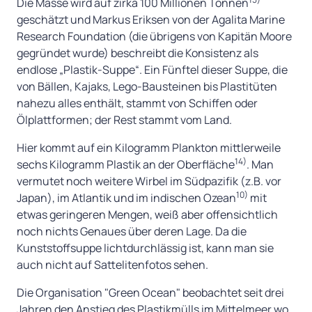
Die Masse wird auf zirka 100 Millionen Tonnen
geschätzt und Markus Eriksen von der Agalita Marine
Research Foundation (die übrigens von Kapitän Moore
gegründet wurde) beschreibt die Konsistenz als
endlose „Plastik-Suppe“. Ein Fünftel dieser Suppe, die
von Bällen, Kajaks, Lego-Bausteinen bis Plastitüten
nahezu alles enthält, stammt von Schiffen oder
Ölplattformen; der Rest stammt vom Land.
Hier kommt auf ein Kilogramm Plankton mittlerweile
14)
sechs Kilogramm Plastik an der Oberfläche
. Man
vermutet noch weitere Wirbel im Südpazifik (z.B. vor
10)
Japan), im Atlantik und im indischen Ozean
mit
etwas geringeren Mengen, weiß aber offensichtlich
noch nichts Genaues über deren Lage. Da die
Kunststoffsuppe lichtdurchlässig ist, kann man sie
auch nicht auf Sattelitenfotos sehen.
Die Organisation "Green Ocean" beobachtet seit drei
Jahren den Anstieg des Plastikmülls im Mittelmeer wo