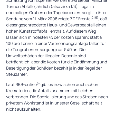
Schätzung von Experten werden etwa sieben Millionen
Tonnen Abfälle jährlich (also zirka 1/3) illegal in
ehemaligen Gruben oder Tagebauen entsorgt. In ihrer
21 5)
Sendung vom 11. März 2008 zeigte ZDF Frontal
, daß
dieser geschredderte Haus- und Gewerbeabfall einen
hohen Kunststoffabfall enthält. Auf diesem Weg
lassen sich mindesten ¾ der Kosten sparen; statt €
100 pro Tonne in einer Verbrennungsanlage fallen für
die Tongrubenentsorgung nur € 40 an. Die
Umweltschäden der illegalen Deponie sind
beträchtlich, aber die Kosten für die Eindämmung und
Beseitigung der Schäden bezahlt ja in der Regel der
Steuzahler.
6)
Laut RBB-online
gibt es inzwischen auch schon
Krematorien, die Abfall zusammen mit Leichen
verbrennen. Die Spezialisierung und das Streben nach
privatem Wohlstand ist in unserer Gesellschaft halt
nicht aufzuhalten.