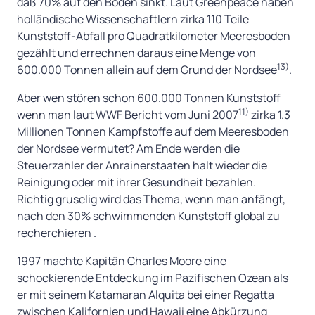
daß 70% auf den Boden sinkt. Laut Greenpeace haben
holländische Wissenschaftlern zirka 110 Teile
Kunststoff-Abfall pro Quadratkilometer Meeresboden
gezählt und errechnen daraus eine Menge von
13)
600.000 Tonnen allein auf dem Grund der Nordsee
.
Aber wen stören schon 600.000 Tonnen Kunststoff
11)
wenn man laut WWF Bericht vom Juni 2007
zirka 1.3
Millionen Tonnen Kampfstoffe auf dem Meeresboden
der Nordsee vermutet? Am Ende werden die
Steuerzahler der Anrainerstaaten halt wieder die
Reinigung oder mit ihrer Gesundheit bezahlen.
Richtig gruselig wird das Thema, wenn man anfängt,
nach den 30% schwimmenden Kunststoff global zu
recherchieren .
1997 machte Kapitän Charles Moore eine
schockierende Entdeckung im Pazifischen Ozean als
er mit seinem Katamaran Alquita bei einer Regatta
zwischen Kalifornien und Hawaii eine Abkürzung