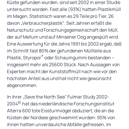
Küste gefunden wurden, sind seit 2002 in einer Studie
untersucht worden. Fast alle (93%) hatten Plastikmüll
im Magen. Statistisch waren es 29 Teile pro Tier, 26
davon „Verbraucherplastik“. Seit Jahren erfaßt die
Naturschutz und Forschungsgemeinschaft den Müll,
der auf Mellum und auf Minsener Oog angespült wird.
Eine Auswertung für die Jahre 1991 bis 2002 ergab, daß
im Schnitt fast 80% der gefundenen Müllteile aus
®
Plastik, Styropor
oder Schaumgummi bestanden –
insgesamt mehr als 25600 Stück. Nach Aussagen von
Experten macht der Kunststoffmüll nach wie vor den
höchsten Anteil aus und hat nicht wie gewünscht
abgenommen.
In ihrer „Save the North Sea“ Fulmar Study 2002-
8)
2004
hat das niederländische Forschungsinstitut
Alterra 600 tote Eissturmvögel obduziert, die an die
Küsten der Nordsee geschwemmt wurden: 95% von
ihnen hatten unverdauliche Abfälle gefressen, im