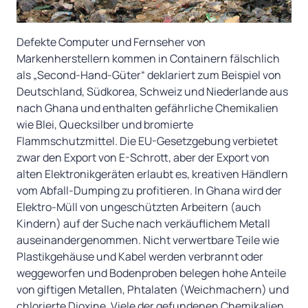
Defekte Computer und Fernseher von
Markenherstellern kommen in Containern fälschlich
als „Second-Hand-Güter“ deklariert zum Beispiel von
Deutschland, Südkorea, Schweiz und Niederlande aus
nach Ghana und enthalten gefährliche Chemikalien
wie Blei, Quecksilber und bromierte
Flammschutzmittel. Die EU-Gesetzgebung verbietet
zwar den Export von E-Schrott, aber der Export von
alten Elektronikgeräten erlaubt es, kreativen Händlern
vom Abfall-Dumping zu profitieren. In Ghana wird der
Elektro-Müll von ungeschützten Arbeitern (auch
Kindern) auf der Suche nach verkäuflichem Metall
auseinandergenommen. Nicht verwertbare Teile wie
Plastikgehäuse und Kabel werden verbrannt oder
weggeworfen und Bodenproben belegen hohe Anteile
von giftigen Metallen, Phtalaten (Weichmachern) und
chlorierte Dioxine. Viele der gefundenen Chemikalien